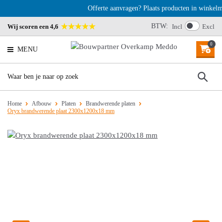
Offerte aanvragen? Plaats producten in winkelman
BTW:
Wij scoren een 4,6
Incl
Excl
0
MENU
Home
Afbouw
Platen
Brandwerende platen
Oryx brandwerende plaat 2300x1200x18 mm