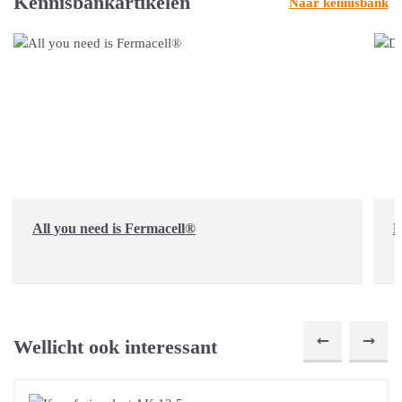
Kennisbankartikelen
Naar kennisbank
All you need is Fermacell®
D
Wellicht ook interessant