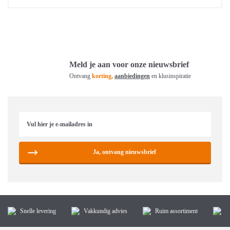
Meld je aan voor onze nieuwsbrief
Ontvang
korting,
aanbiedingen
en klusinspiratie
Ja, ontvang nieuwsbrief
Snelle levering
Vakkundig advies
Ruim assortiment
K