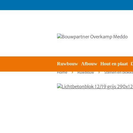
Ruwbouw
Afbouw
Hout en plaat
D
Home
Ruwbouw
Stenen en blokk