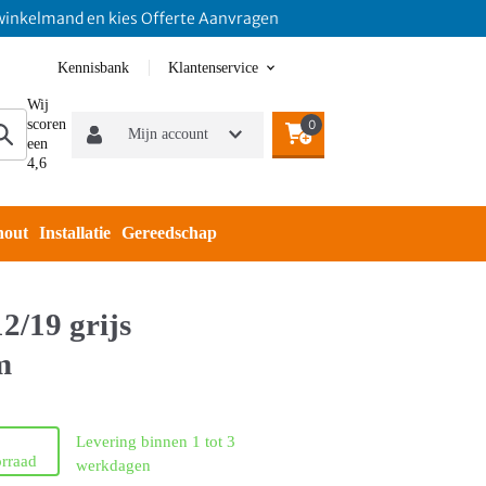
mand en kies Offerte Aanvragen
Kennisbank
Klantenservice
Wij
scoren
0
Mijn account
een
4,6
hout
Installatie
Gereedschap
2/19 grijs
m
Levering binnen 1 tot 3
rraad
werkdagen