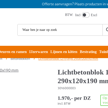
Offerte aanvragen? Plaats producten in winkel
BTW:
Incl
Excl
euren en ramen
IJzerwaren
Lijmen en kitten
Bestrating
Tuin
en
Betonblokken
Lichtbetonblok 12/19 grijs 290x120x190 mm
Lichtbetonblok 1
290x120x190 m
3016000003
1.970,- per DZ
Op
voo
incl. BTW