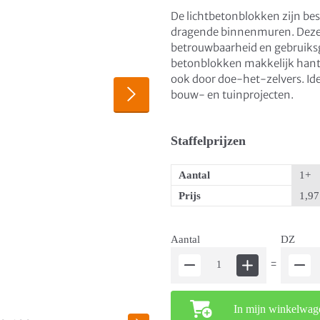
De lichtbetonblokken zijn be
dragende binnenmuren. Deze
betrouwbaarheid en gebruiksg
betonblokken makkelijk hant
ook door doe-het-zelvers. Id
bouw- en tuinprojecten.
Staffelprijzen
Aantal
1+
Prijs
1,97
Aantal
DZ
=
In mijn winkelwag