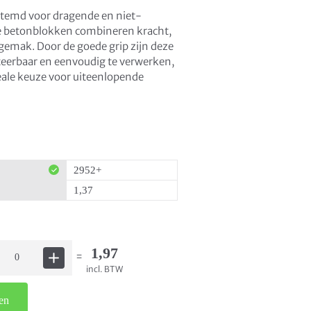
stemd voor dragende en niet-
 betonblokken combineren kracht,
emak. Door de goede grip zijn deze
eerbaar en eenvoudig te verwerken,
eale keuze voor uiteenlopende
2952+
1,37
1,97
=
incl. BTW
en