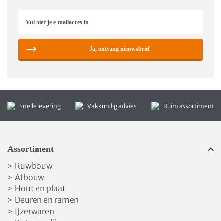
Ja, ontvang nieuwsbrief
Snelle levering
Vakkundig advies
Ruim assortiment
Assortiment
Ruwbouw
>
Afbouw
>
Hout en plaat
>
Deuren en ramen
>
IJzerwaren
>