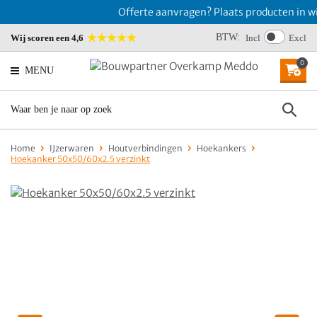
Offerte aanvragen? Plaats producten in wi
BTW:
Wij scoren een 4,6
Incl
Excl
0
MENU
Home
IJzerwaren
Houtverbindingen
Hoekankers
Hoekanker 50x50/60x2.5 verzinkt