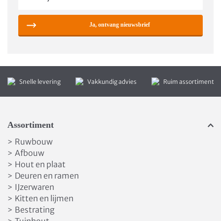
Ja, ontvang nieuwsbrief
Snelle levering
Vakkundig advies
Ruim assortiment
Assortiment
Ruwbouw
>
Afbouw
>
Hout en plaat
>
Deuren en ramen
>
IJzerwaren
>
Kitten en lijmen
>
Bestrating
>