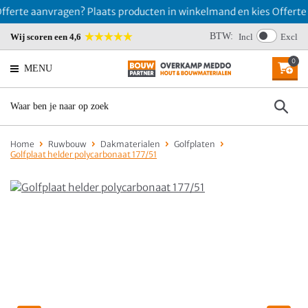
erte aanvragen? Plaats producten in winkelmand en kies Offerte 
BTW:
Wij scoren een 4,6
Incl
Excl
0
MENU
Home
Ruwbouw
Dakmaterialen
Golfplaten
Golfplaat helder polycarbonaat 177/51