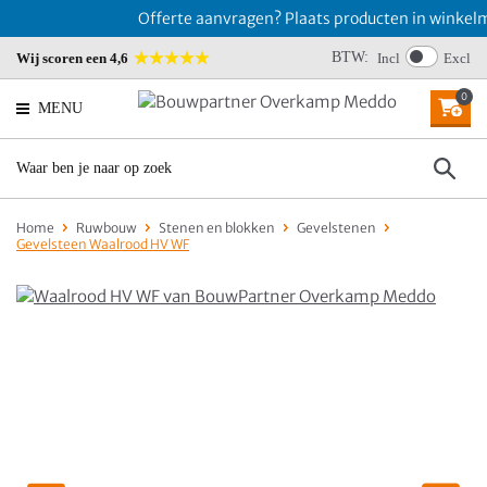
Offerte aanvragen? Plaats producten in winkelma
BTW:
Wij scoren een 4,6
Incl
Excl
0
MENU
Home
Ruwbouw
Stenen en blokken
Gevelstenen
Gevelsteen Waalrood HV WF