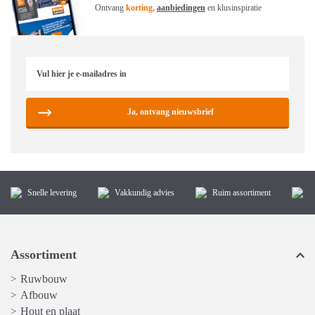
Ontvang
korting,
aanbiedingen
en klusinspiratie
Ja, ontvang nieuwsbrief
Snelle levering
Vakkundig advies
Ruim assortiment
K
Assortiment
Ruwbouw
>
Afbouw
>
Hout en plaat
>