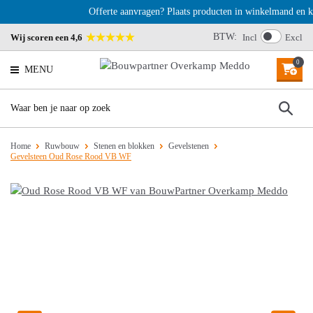
Offerte aanvragen? Plaats producten in winkelmand en kie
BTW:
Wij scoren een 4,6
Incl
Excl
0
MENU
Home
Ruwbouw
Stenen en blokken
Gevelstenen
Gevelsteen Oud Rose Rood VB WF