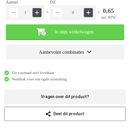
Aantal
DZ
0,65
=
=
incl. BTW
In mijn winkelwagen
Aanbevolen combinaties
Uit voorraad snel leverbaar
Vormbak voor een egale uitstraling
Vragen over dit product?
Deel dit product