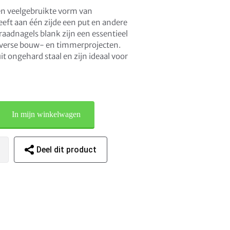
een veelgebruikte vorm van
eft aan één zijde een put en andere
Draadnagels blank zijn een essentieel
iverse bouw- en timmerprojecten.
it ongehard staal en zijn ideaal voor
In mijn winkelwagen
Deel dit product