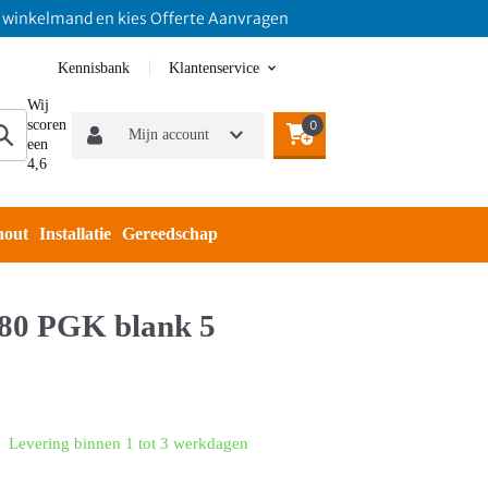
elmand en kies Offerte Aanvragen
Kennisbank
Klantenservice
Wij
scoren
0
Mijn account
een
4,6
hout
Installatie
Gereedschap
x80 PGK blank 5
Levering binnen 1 tot 3 werkdagen