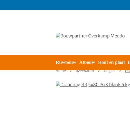
Ruwbouw
Afbouw
Hout en plaat
D
Home
IJzerwaren
Nagels
Dr