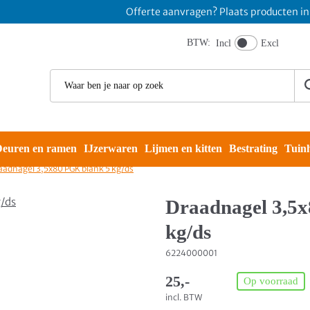
Offerte aanvragen? Plaats producten in wink
BTW:
Incl
Excl
euren en ramen
IJzerwaren
Lijmen en kitten
Bestrating
Tuin
aadnagel 3,5x80 PGK blank 5 kg/ds
Draadnagel 3,5
kg/ds
6224000001
25,-
Op voorraad
incl. BTW