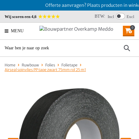
Offerte aanvragen? Plaats producten in winke
BTW:
Wij scoren een 4,6
Incl
Excl
0
MENU
Home
Ruwbouw
Folies
Folietape
Airseal spinvlies PP tape zwart 75mm rol 25 m1