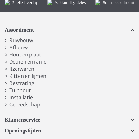
Snelle levering
Vakkundig advies
Ruim assortiment
Assortiment
Ruwbouw
>
Afbouw
>
Hout en plaat
>
Deuren en ramen
>
IJzerwaren
>
Kitten en lijmen
>
Bestrating
>
Tuinhout
>
Installatie
>
Gereedschap
>
Klantenservice
Openingstijden